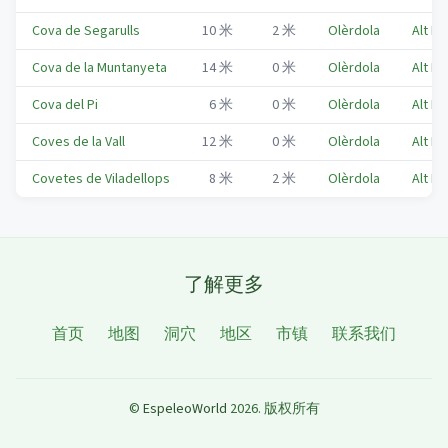
Cova de Segarulls
10
米
2
米
Olèrdola
Alt P
Cova de la Muntanyeta
14
米
0
米
Olèrdola
Alt P
Cova del Pi
6
米
0
米
Olèrdola
Alt P
Coves de la Vall
12
米
0
米
Olèrdola
Alt P
Covetes de Viladellops
8
米
2
米
Olèrdola
Alt P
了解更多
首页
地图
洞穴
地区
市镇
联系我们
©
EspeleoWorld
2026
.
版权所有