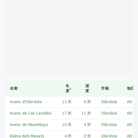
Mapa
长
深
名称
↕
↓
↕
市镇
↕
地区
↕
度
度
Avenc d'Olèrdola
12
米
6
米
Olèrdola
Alt P
Avenc de Can Castellví
17
米
11
米
Olèrdola
Alt P
Avenc de Viladellops
10
米
4
米
Olèrdola
Alt P
Balma dels Masets
4
米
0
米
Olèrdola
Alt P