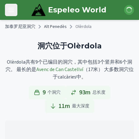
Skip to main content
登录
Espeleo World
Open main menu
加泰罗尼亚洞穴
Alt Penedès
Olèrdola
洞穴位于Olèrdola
Olèrdola共有9个已编目的洞穴，其中包括3个竖井和6个洞
穴。
最长的是
Avenc de Can Castellví
（17米）
大多数洞穴位
于calcàries中。
9
93m
个洞穴
总长度
11
m
最大深度