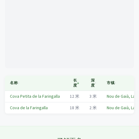
Mapa
长
深
名称
↕
↓
↕
市镇
↕
度
度
Cova Petita de la Faringalla
12
米
3
米
Nou de Gaià, La
Cova de la Faringalla
18
米
2
米
Nou de Gaià, La