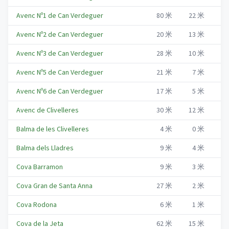
Avenc Nº1 de Can Verdeguer
80
米
22
米
Me
Avenc Nº2 de Can Verdeguer
20
米
13
米
Me
Avenc Nº3 de Can Verdeguer
28
米
10
米
Me
Avenc Nº5 de Can Verdeguer
21
米
7
米
Me
Avenc Nº6 de Can Verdeguer
17
米
5
米
Me
Avenc de Clivelleres
30
米
12
米
Me
Balma de les Clivelleres
4
米
0
米
Me
Balma dels Lladres
9
米
4
米
Me
Cova Barramon
9
米
3
米
Me
Cova Gran de Santa Anna
27
米
2
米
Me
Cova Rodona
6
米
1
米
Me
Cova de la Jeta
62
米
15
米
Me