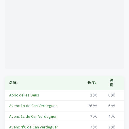
Mapa
深
名称
↕
长度
↓
↕
市
度
Abric de les Deus
2
米
0
米
Me
Avenc 1b de Can Verdeguer
26
米
6
米
Me
Avenc 1c de Can Verdeguer
7
米
4
米
Me
Avenc Nº0 de Can Verdeguer
7
米
3
米
Me