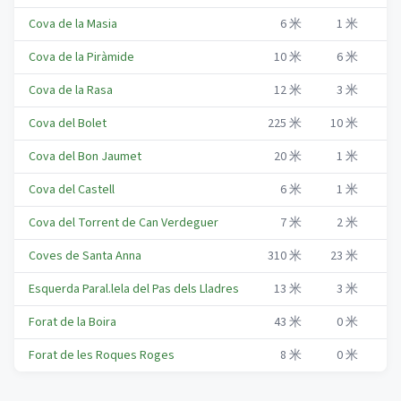
Cova de la Masia
6
米
1
米
Me
Cova de la Piràmide
10
米
6
米
Me
Cova de la Rasa
12
米
3
米
Me
Cova del Bolet
225
米
10
米
Me
Cova del Bon Jaumet
20
米
1
米
Me
Cova del Castell
6
米
1
米
Me
Cova del Torrent de Can Verdeguer
7
米
2
米
Me
Coves de Santa Anna
310
米
23
米
Me
Esquerda Paral.lela del Pas dels Lladres
13
米
3
米
Me
Forat de la Boira
43
米
0
米
Me
Forat de les Roques Roges
8
米
0
米
Me