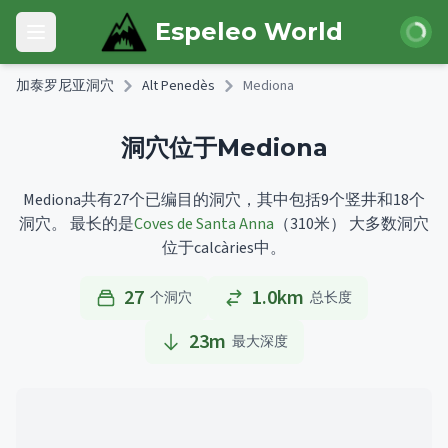
Skip to main content
登录
Espeleo World
Open main menu
加泰罗尼亚洞穴
Alt Penedès
Mediona
洞穴位于Mediona
Mediona共有27个已编目的洞穴，其中包括9个竖井和18个
洞穴。
最长的是
Coves de Santa Anna
（310米）
大多数洞穴
位于calcàries中。
27
1.0km
个洞穴
总长度
23
m
最大深度