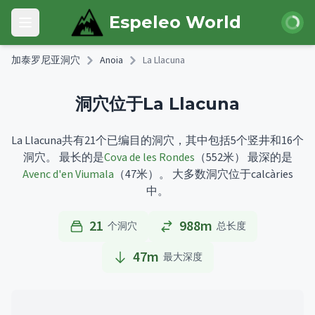
Skip to main content
登录
Espeleo World
Open main menu
加泰罗尼亚洞穴
Anoia
La Llacuna
洞穴位于La Llacuna
La Llacuna共有21个已编目的洞穴，其中包括5个竖井和16个
洞穴。
最长的是
Cova de les Rondes
（552米）
最深的是
Avenc d'en Viumala
（47米）。
大多数洞穴位于calcàries
中。
21
988m
个洞穴
总长度
47
m
最大深度