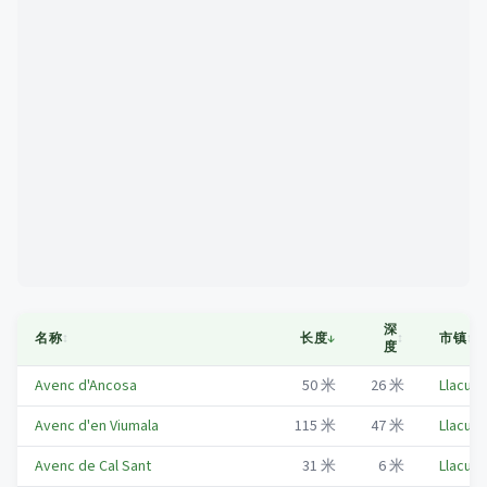
Mapa
深
名称
↕
长度
↓
↕
市镇
↕
度
Avenc d'Ancosa
50
米
26
米
Llacuna
Avenc d'en Viumala
115
米
47
米
Llacuna
Avenc de Cal Sant
31
米
6
米
Llacuna