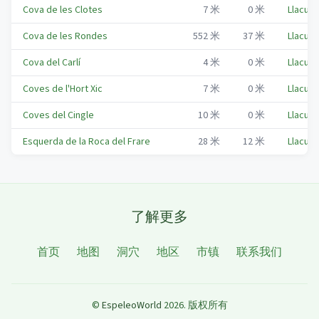
Cova de les Clotes
7
米
0
米
Llacuna
Cova de les Rondes
552
米
37
米
Llacuna
Cova del Carlí
4
米
0
米
Llacuna
Coves de l'Hort Xic
7
米
0
米
Llacuna
Coves del Cingle
10
米
0
米
Llacuna
Esquerda de la Roca del Frare
28
米
12
米
Llacuna
了解更多
首页
地图
洞穴
地区
市镇
联系我们
©
EspeleoWorld
2026
.
版权所有