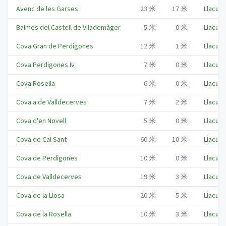
Avenc de les Garses
23
米
17
米
Llacuna
Balmes del Castell de Vilademàger
5
米
0
米
Llacuna
Cova Gran de Perdigones
12
米
1
米
Llacuna
Cova Perdigones Iv
7
米
0
米
Llacuna
Cova Rosella
6
米
0
米
Llacuna
Cova a de Valldecerves
7
米
2
米
Llacuna
Cova d'en Novell
5
米
0
米
Llacuna
Cova de Cal Sant
60
米
10
米
Llacuna
Cova de Perdigones
10
米
0
米
Llacuna
Cova de Valldecerves
19
米
3
米
Llacuna
Cova de la Llosa
20
米
5
米
Llacuna
Cova de la Rosella
10
米
3
米
Llacuna