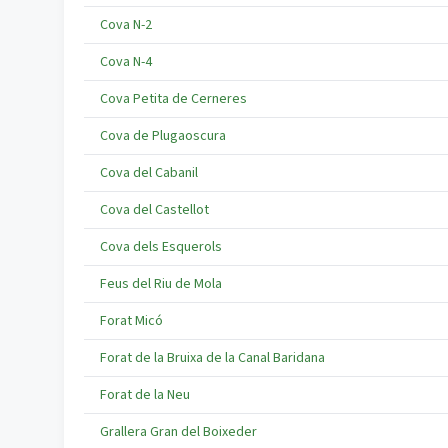
Cova N-2
Cova N-4
Cova Petita de Cerneres
Cova de Plugaoscura
Cova del Cabanil
Cova del Castellot
Cova dels Esquerols
Feus del Riu de Mola
Forat Micó
Forat de la Bruixa de la Canal Baridana
Forat de la Neu
Grallera Gran del Boixeder