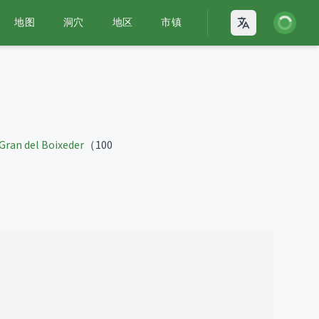
登录
地图
洞穴
地区
市镇
Open language
 Gran del Boixeder
（100