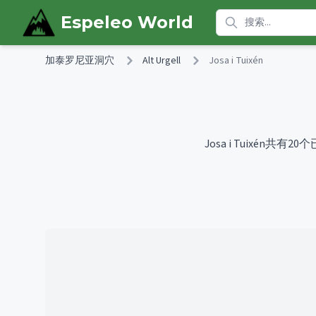
Skip to main content
Espeleo World
加泰罗尼亚洞穴
Alt Urgell
Josa i Tuixén
Josa i Tuixén