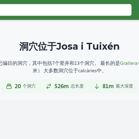
洞穴位于Josa i Tuixén
共有20个已编目的洞穴，其中包括7个竖井和13个洞穴。
最长的是
Grallera
米）
大多数洞穴位于calcàries中。
20
526m
81
m
个洞穴
总长度
最大深度