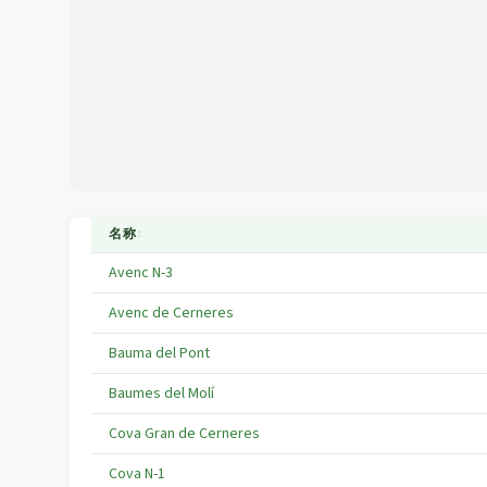
名称
↕
Avenc N-3
Avenc de Cerneres
Bauma del Pont
Baumes del Molí
Cova Gran de Cerneres
Cova N-1