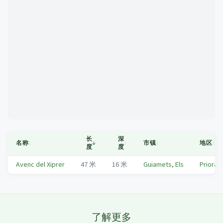
Mapa
长
深
名称
↕
↓
↕
市镇
↕
地区
↕
度
度
Avenc del Xiprer
47
米
16
米
Guiamets, Els
Priorat
了解更多