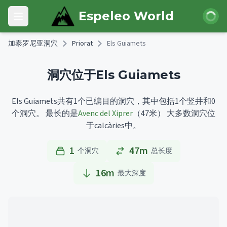
Skip to main content
登录
Espeleo World
Open main menu
加泰罗尼亚洞穴
Priorat
Els Guiamets
洞穴位于Els Guiamets
Els Guiamets共有1个已编目的洞穴，其中包括1个竖井和0
个洞穴。
最长的是
Avenc del Xiprer
（47米）
大多数洞穴位
于calcàries中。
1
47m
个洞穴
总长度
16
m
最大深度