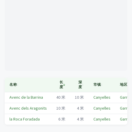
Mapa
长
深
名称
↕
↓
↕
市镇
↕
地区
↕
度
度
Avenc de la Barrina
40
米
10
米
Canyelles
Garraf
Avenc dels Aragonits
10
米
4
米
Canyelles
Garraf
la Roca Foradada
6
米
4
米
Canyelles
Garraf