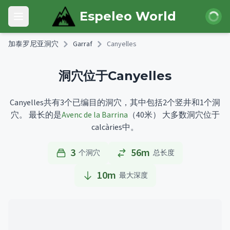
Skip to main content
登录
Espeleo World
Open main menu
加泰罗尼亚洞穴
Garraf
Canyelles
洞穴位于Canyelles
Canyelles共有3个已编目的洞穴，其中包括2个竖井和1个洞
穴。
最长的是
Avenc de la Barrina
（40米）
大多数洞穴位于
calcàries中。
3
56m
个洞穴
总长度
10
m
最大深度