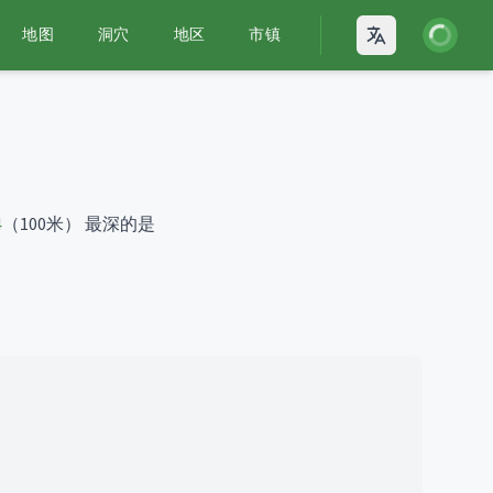
登录
地图
洞穴
地区
市镇
Open language
4
（100米）
最深的是