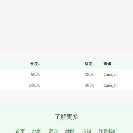
Mapa
长度
↓
深度
↕
市镇
↕
60
米
35
米
Canejan
100
米
30
米
Canejan
了解更多
首页
地图
洞穴
地区
市镇
联系我们