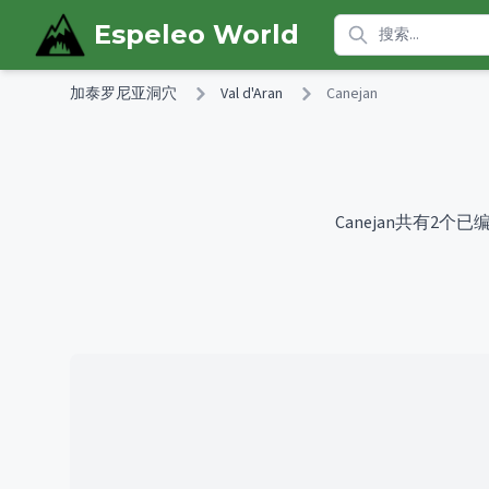
Skip to main content
Espeleo World
加泰罗尼亚洞穴
Val d'Aran
Canejan
Canejan共有2