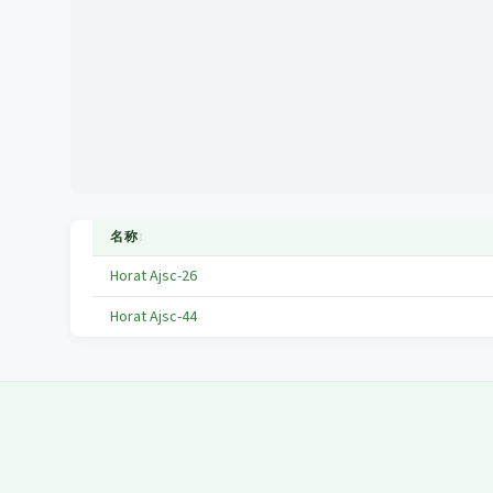
名称
↕
Horat Ajsc-26
Horat Ajsc-44