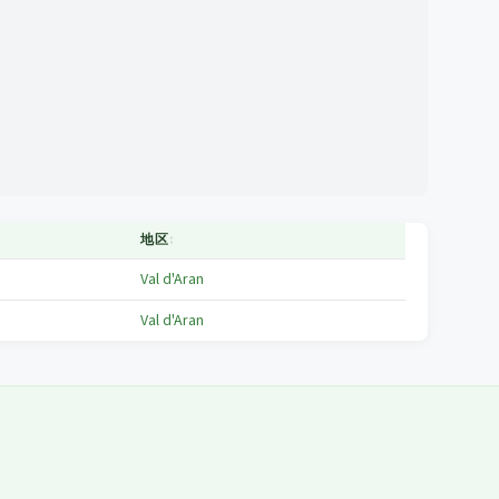
地区
↕
Val d'Aran
Val d'Aran