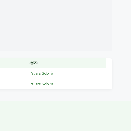
地区
↕
Pallars Sobirà
Pallars Sobirà