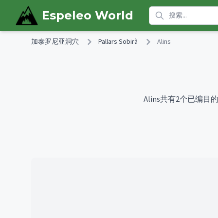
Skip to main content
Espeleo World
加泰罗尼亚洞穴
Pallars Sobirà
Alins
Alins共有2个已编