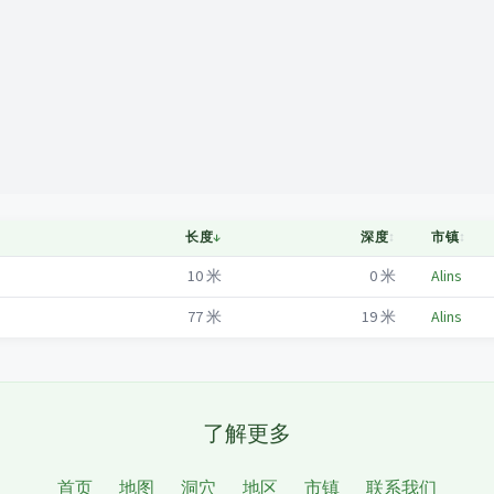
Mapa
长度
↓
深度
↕
市镇
↕
10
米
0
米
Alins
77
米
19
米
Alins
了解更多
首页
地图
洞穴
地区
市镇
联系我们