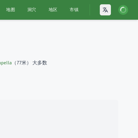
登录
地图
洞穴
地区
市镇
Open language
mpella
（77米）
大多数