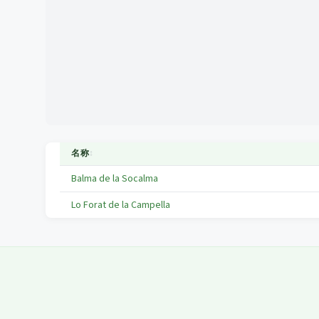
名称
↕
Balma de la Socalma
Lo Forat de la Campella