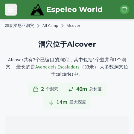
Skip to main content
登录
Espeleo World
Open main menu
加泰罗尼亚洞穴
Alt Camp
Alcover
洞穴位于Alcover
Alcover共有2个已编目的洞穴，其中包括1个竖井和1个洞
穴。
最长的是
Avenc dels Escaladors
（33米）
大多数洞穴位
于calcàries中。
2
40m
个洞穴
总长度
14
m
最大深度