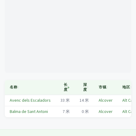
Mapa
长
深
名称
↕
↓
↕
市镇
↕
地区
↕
度
度
Avenc dels Escaladors
33
米
14
米
Alcover
Alt Ca
Balma de Sant Antoni
7
米
0
米
Alcover
Alt Ca