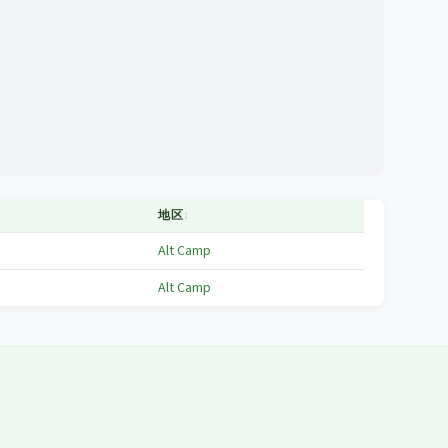
地区
↕
Alt Camp
Alt Camp