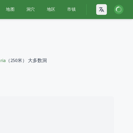
登录
地图
洞穴
地区
市镇
Open language
ria
（250米）
大多数洞