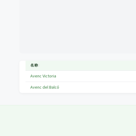
名称
↕
Avenc Victoria
Avenc del Balcó