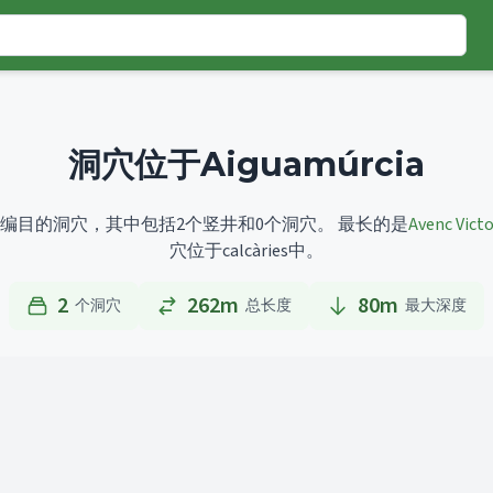
洞穴位于Aiguamúrcia
有2个已编目的洞穴，其中包括2个竖井和0个洞穴。
最长的是
Avenc Victo
穴位于calcàries中。
2
262m
80
m
个洞穴
总长度
最大深度