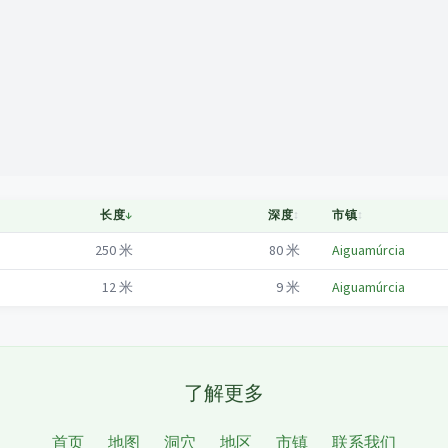
Mapa
长度
↓
深度
↕
市镇
↕
250
米
80
米
Aiguamúrcia
12
米
9
米
Aiguamúrcia
了解更多
首页
地图
洞穴
地区
市镇
联系我们