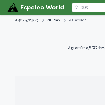
Skip to main content
Espeleo World
加泰罗尼亚洞穴
Alt Camp
Aiguamúrcia
Aiguamúrcia共