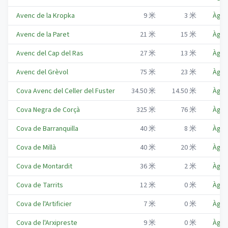
Avenc de la Kropka
9
米
3
米
Àger
Avenc de la Paret
21
米
15
米
Àger
Avenc del Cap del Ras
27
米
13
米
Àger
Avenc del Grèvol
75
米
23
米
Àger
Cova Avenc del Celler del Fuster
34.50
米
14.50
米
Àger
Cova Negra de Corçà
325
米
76
米
Àger
Cova de Barranquilla
40
米
8
米
Àger
Cova de Millà
40
米
20
米
Àger
Cova de Montardit
36
米
2
米
Àger
Cova de Tarrits
12
米
0
米
Àger
Cova de l'Artificier
7
米
0
米
Àger
Cova de l'Arxipreste
9
米
0
米
Àger