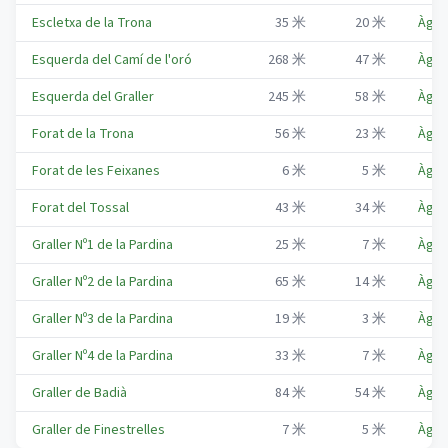
Escletxa de la Trona
35
米
20
米
Àger
Esquerda del Camí de l'oró
268
米
47
米
Àger
Esquerda del Graller
245
米
58
米
Àger
Forat de la Trona
56
米
23
米
Àger
Forat de les Feixanes
6
米
5
米
Àger
Forat del Tossal
43
米
34
米
Àger
Graller Nº1 de la Pardina
25
米
7
米
Àger
Graller Nº2 de la Pardina
65
米
14
米
Àger
Graller Nº3 de la Pardina
19
米
3
米
Àger
Graller Nº4 de la Pardina
33
米
7
米
Àger
Graller de Badià
84
米
54
米
Àger
Graller de Finestrelles
7
米
5
米
Àger