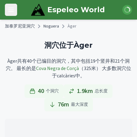
Skip to main content
登录
Espeleo World
Open main menu
加泰罗尼亚洞穴
Noguera
Àger
洞穴位于Àger
Àger共有40个已编目的洞穴，其中包括19个竖井和21个洞
穴。
最长的是
Cova Negra de Corçà
（325米）
大多数洞穴位
于calcàries中。
40
1.9km
个洞穴
总长度
76
m
最大深度