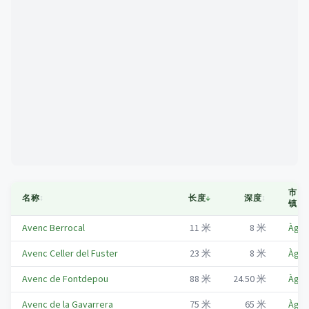
Mapa
市
名称
↕
长度
↓
深度
↕
↕
镇
Avenc Berrocal
11
米
8
米
Àger
Avenc Celler del Fuster
23
米
8
米
Àger
Avenc de Fontdepou
88
米
24.50
米
Àger
Avenc de la Gavarrera
75
米
65
米
Àger