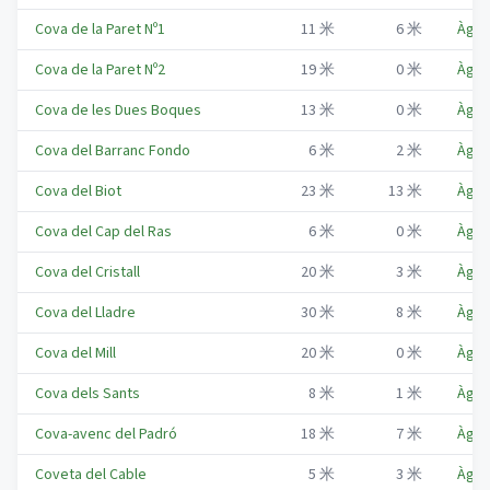
Cova de la Paret Nº1
11
米
6
米
Àger
Cova de la Paret Nº2
19
米
0
米
Àger
Cova de les Dues Boques
13
米
0
米
Àger
Cova del Barranc Fondo
6
米
2
米
Àger
Cova del Biot
23
米
13
米
Àger
Cova del Cap del Ras
6
米
0
米
Àger
Cova del Cristall
20
米
3
米
Àger
Cova del Lladre
30
米
8
米
Àger
Cova del Mill
20
米
0
米
Àger
Cova dels Sants
8
米
1
米
Àger
Cova-avenc del Padró
18
米
7
米
Àger
Coveta del Cable
5
米
3
米
Àger