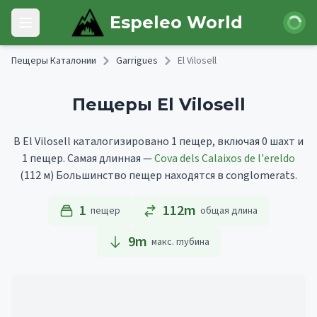
Skip to main content
Войти
Espeleo World
Open main menu
Пещеры Каталонии
Garrigues
El Vilosell
Пещеры El Vilosell
В El Vilosell каталогизировано 1 пещер, включая 0 шахт и
1 пещер.
Самая длинная —
Cova dels Calaixos de l'ereldo
(112 м)
Большинство пещер находятся в conglomerats.
1
112m
пещер
общая длина
9
m
макс. глубина