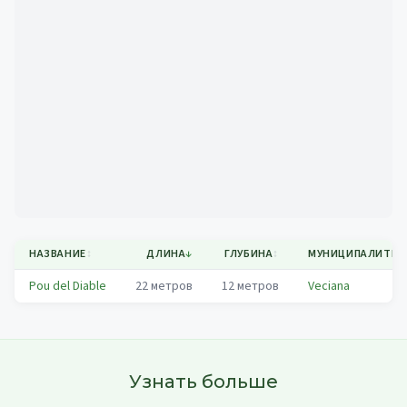
Mapa
НАЗВАНИЕ
↕
ДЛИНА
↓
ГЛУБИНА
↕
МУНИЦИПАЛИТЕТ
Pou del Diable
22
метров
12
метров
Veciana
Узнать больше