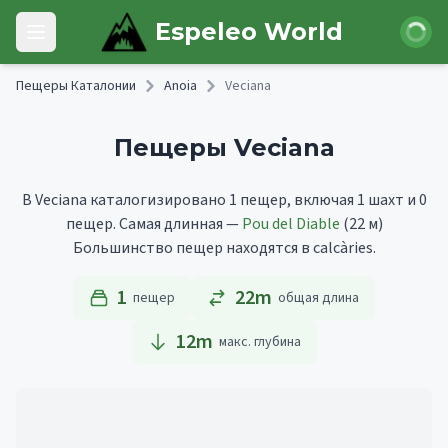
Skip to main content
Войти
Espeleo World
Open main menu
Пещеры Каталонии
Anoia
Veciana
Пещеры Veciana
В Veciana каталогизировано 1 пещер, включая 1 шахт и 0
пещер.
Самая длинная —
Pou del Diable
(22 м)
Большинство пещер находятся в calcàries.
1
22m
пещер
общая длина
12
m
макс. глубина