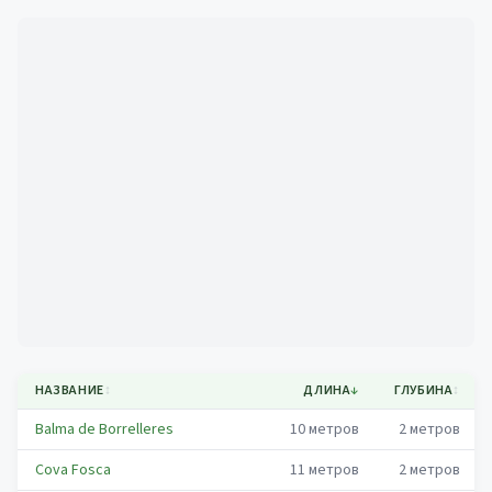
Mapa
НАЗВАНИЕ
↕
ДЛИНА
↓
ГЛУБИНА
↕
Balma de Borrelleres
10
метров
2
метров
Cova Fosca
11
метров
2
метров