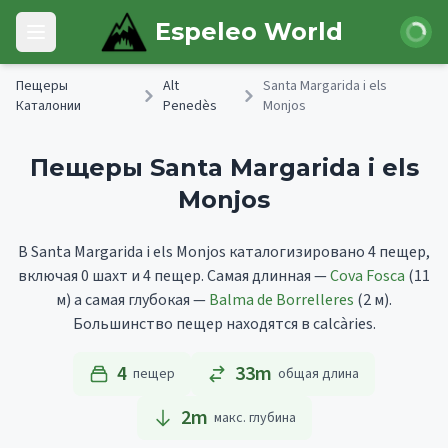
Skip to main content
Войти
Espeleo World
Open main menu
Пещеры
Alt
Santa Margarida i els
Каталонии
Penedès
Monjos
Пещеры Santa Margarida i els
Monjos
В Santa Margarida i els Monjos каталогизировано 4 пещер,
включая 0 шахт и 4 пещер.
Самая длинная —
Cova Fosca
(11
м)
а самая глубокая —
Balma de Borrelleres
(2 м).
Большинство пещер находятся в calcàries.
4
33m
пещер
общая длина
2
m
макс. глубина