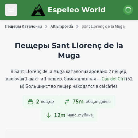
Skip to main content
Войти
Espeleo World
Open main menu
Пещеры Каталонии
Alt Empordà
Sant Llorenç de la Muga
Пещеры Sant Llorenç de la
Muga
В Sant Llorenç de la Muga каталогизировано 2 пещер,
включая 1 шахт и 1 пещер.
Самая длинная —
Cau del Ciri
(52
м)
Большинство пещер находятся в calcàries.
2
75m
пещер
общая длина
12
m
макс. глубина