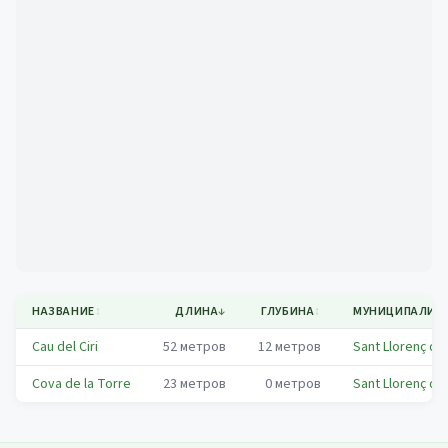
Mapa
НАЗВАНИЕ
↕
ДЛИНА
↓
ГЛУБИНА
↕
МУНИЦИПАЛИТ
Cau del Ciri
52
метров
12
метров
Sant Llorenç de
Cova de la Torre
23
метров
0
метров
Sant Llorenç de