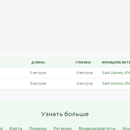
Mapa
ДЛИНА
↓
ГЛУБИНА
↕
МУНИЦИПАЛИТ
5
метров
0
метров
Sant Llorenç d'
9
метров
0
метров
Sant Llorenç d'
Узнать больше
ая
Карта
Пещеры
Регионы
Муниципалитеты
Ко