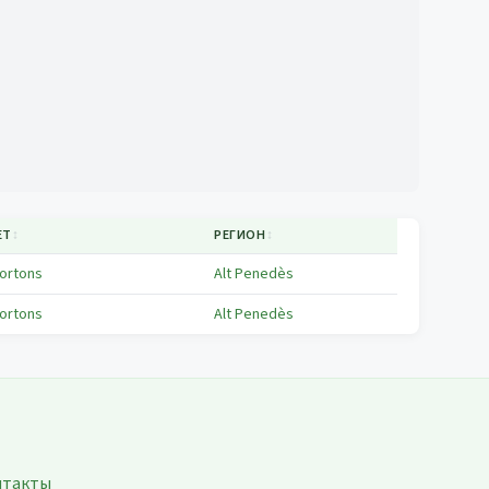
ЕТ
↕
РЕГИОН
↕
Hortons
Alt Penedès
Hortons
Alt Penedès
нтакты