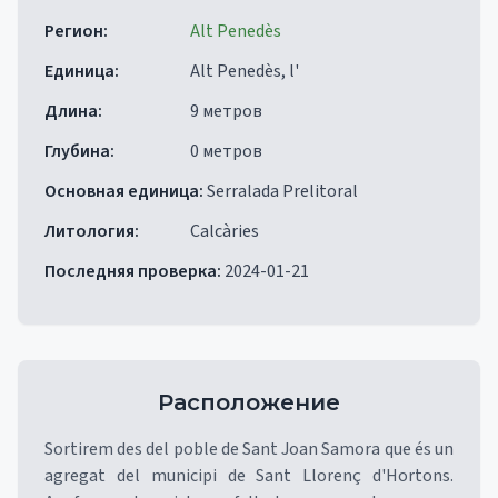
Регион
:
Alt Penedès
Единица
:
Alt Penedès, l'
Длина
:
9 метров
Глубина
:
0 метров
Основная единица
:
Serralada Prelitoral
Литология
:
Calcàries
Последняя проверка
:
2024-01-21
Расположение
Sortirem des del poble de Sant Joan Samora que és un
agregat del municipi de Sant Llorenç d'Hortons.