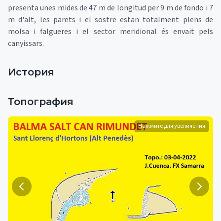
presenta unes mides de 47 m de longitud per 9 m de fondo i 7
m d'alt, les parets i el sostre estan totalment plens de
molsa i falgueres i el sector meridional és envaït pels
canyissars.
История
Топография
Нажмите для увеличения