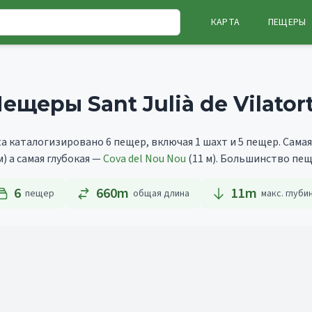
КАРТА
ПЕЩЕРЫ
ещеры Sant Julià de Vilator
orta каталогизировано 6 пещер, включая 1 шахт и 5 пещер.
Самая
м)
а самая глубокая —
Cova del Nou Nou
(11 м).
Большинство пеще
6
660m
11
m
пещер
общая длина
макс. глуби