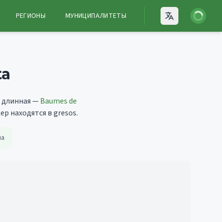
Войти
РЕГИОНЫ
МУНИЦИПАЛИТЕТЫ
Open language
ta
 длинная —
Baumes de
р находятся в gresos.
на