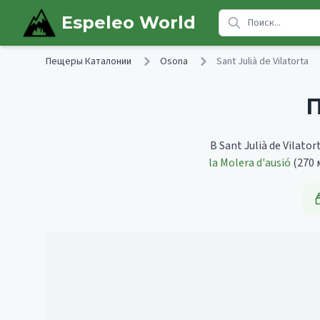
Skip to main content
Espeleo World
Пещеры Каталонии
Osona
Sant Julià de Vilatorta
П
В Sant Julià de Vilat
la Molera d'ausió
(270 