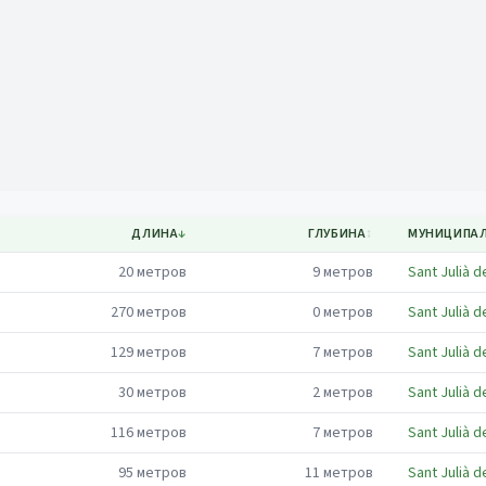
Mapa
ДЛИНА
↓
ГЛУБИНА
↕
МУНИЦИПА
20
метров
9
метров
Sant Julià d
270
метров
0
метров
Sant Julià d
129
метров
7
метров
Sant Julià d
30
метров
2
метров
Sant Julià d
116
метров
7
метров
Sant Julià d
95
метров
11
метров
Sant Julià d