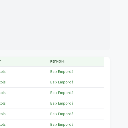
Т
↕
РЕГИОН
↕
xols
Baix Empordà
xols
Baix Empordà
xols
Baix Empordà
xols
Baix Empordà
xols
Baix Empordà
xols
Baix Empordà