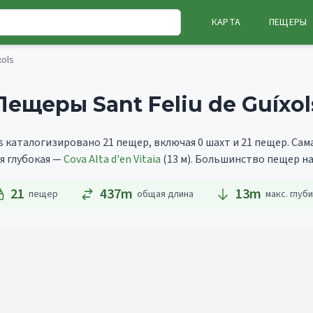
КАРТА
ПЕЩЕРЫ
xols
Пещеры Sant Feliu de Guíxol
ols каталогизировано 21 пещер, включая 0 шахт и 21 пещер.
Сам
ая глубокая —
Cova Alta d'en Vitaia
(13 м).
Большинство пещер нах
21
437m
13
m
пещер
общая длина
макс. глуб