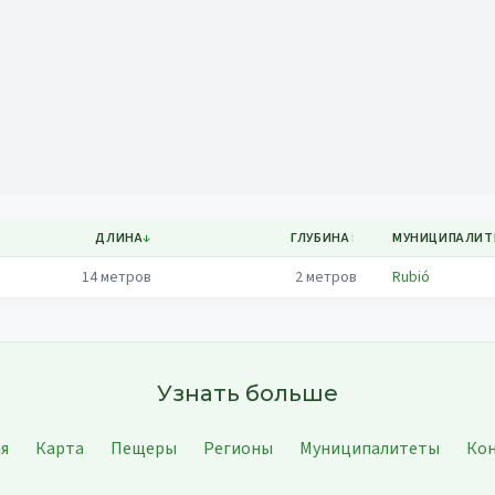
Mapa
ДЛИНА
↓
ГЛУБИНА
↕
МУНИЦИПАЛИТ
14
метров
2
метров
Rubió
Узнать больше
ая
Карта
Пещеры
Регионы
Муниципалитеты
Ко