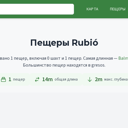
КАРТА
ПЕЩЕРЫ
Пещеры Rubió
вано 1 пещер, включая 0 шахт и 1 пещер.
Самая длинная —
Balm
Большинство пещер находятся в gresos.
1
14m
2
m
пещер
общая длина
макс. глубина