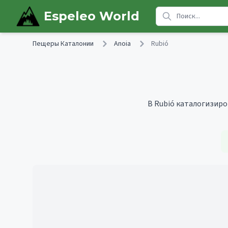
Skip to main content
Espeleo World
Пещеры Каталонии
Anoia
Rubió
В Rubió каталогизиро