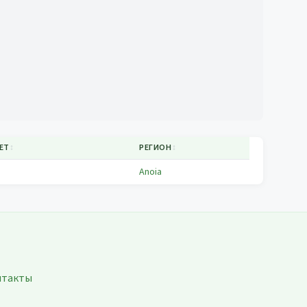
ЕТ
↕
РЕГИОН
↕
Anoia
нтакты