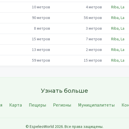
10
метров
4
метров
Riba, La
90
метров
56
метров
Riba, La
8
метров
3
метров
Riba, La
15
метров
7
метров
Riba, La
13
метров
2
метров
Riba, La
59
метров
15
метров
Riba, La
Узнать больше
ая
Карта
Пещеры
Регионы
Муниципалитеты
Ко
©
EspeleoWorld
2026
.
Все права защищены.