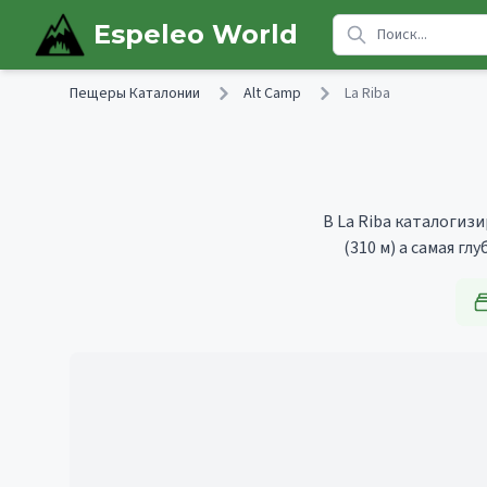
Skip to main content
Espeleo World
Пещеры Каталонии
Alt Camp
La Riba
В La Riba каталогизи
(310 м)
а самая гл