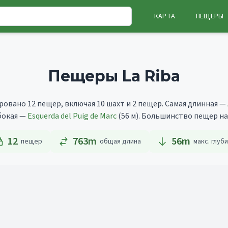
КАРТА
ПЕЩЕРЫ
Пещеры La Riba
ровано 12 пещер, включая 10 шахт и 2 пещер.
Самая длинная —
убокая —
Esquerda del Puig de Marc
(56 м).
Большинство пещер нахо
12
763m
56
m
пещер
общая длина
макс. глуб