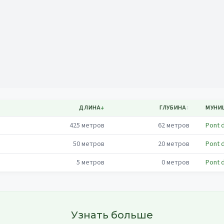
Mapa
ДЛИНА
↓
ГЛУБИНА
↕
МУНИ
425
метров
62
метров
Pont d
50
метров
20
метров
Pont d
5
метров
0
метров
Pont d
Узнать больше