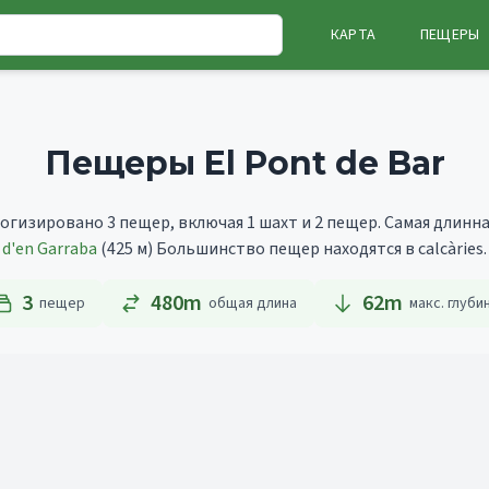
КАРТА
ПЕЩЕРЫ
Пещеры El Pont de Bar
алогизировано 3 пещер, включая 1 шахт и 2 пещер.
Самая длинн
d'en Garraba
(425 м)
Большинство пещер находятся в calcàries.
3
480m
62
m
пещер
общая длина
макс. глуби