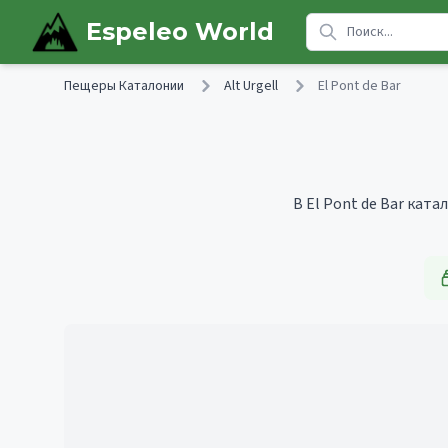
Skip to main content
Espeleo World
Пещеры Каталонии
Alt Urgell
El Pont de Bar
В El Pont de Bar кат