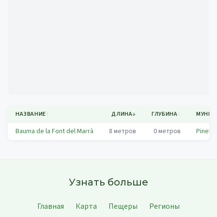
Mapa
НАЗВАНИЕ
↕
ДЛИНА
↓
ГЛУБИНА
↕
МУНИЦ
Bauma de la Font del Marrà
8
метров
0
метров
Pinell 
Узнать больше
Главная
Карта
Пещеры
Регионы