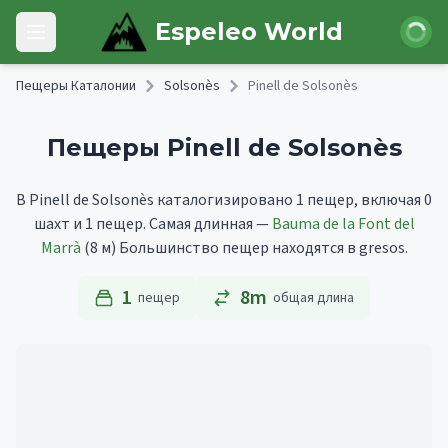
Skip to main content
Войти
Espeleo World
Open main menu
Пещеры Каталонии
Solsonès
Pinell de Solsonès
Пещеры Pinell de Solsonès
В Pinell de Solsonès каталогизировано 1 пещер, включая 0
шахт и 1 пещер.
Самая длинная —
Bauma de la Font del
Marrà
(8 м)
Большинство пещер находятся в gresos.
1
8m
пещер
общая длина