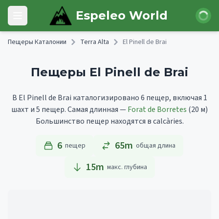
Skip to main content
Войти
Espeleo World
Open main menu
Пещеры Каталонии
Terra Alta
El Pinell de Brai
Пещеры El Pinell de Brai
В El Pinell de Brai каталогизировано 6 пещер, включая 1
шахт и 5 пещер.
Самая длинная —
Forat de Borretes
(20 м)
Большинство пещер находятся в calcàries.
6
65m
пещер
общая длина
15
m
макс. глубина