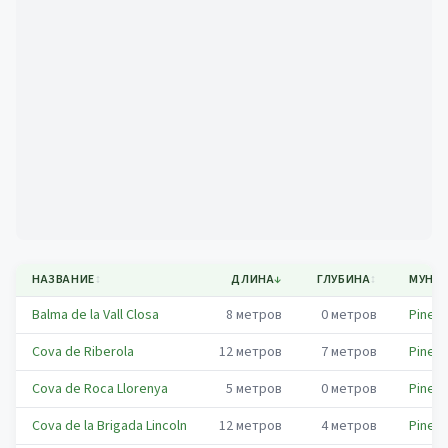
Mapa
НАЗВАНИЕ
↕
ДЛИНА
↓
ГЛУБИНА
↕
МУНИ
Balma de la Vall Closa
8
метров
0
метров
Pinell 
Cova de Riberola
12
метров
7
метров
Pinell 
Cova de Roca Llorenya
5
метров
0
метров
Pinell 
Cova de la Brigada Lincoln
12
метров
4
метров
Pinell 