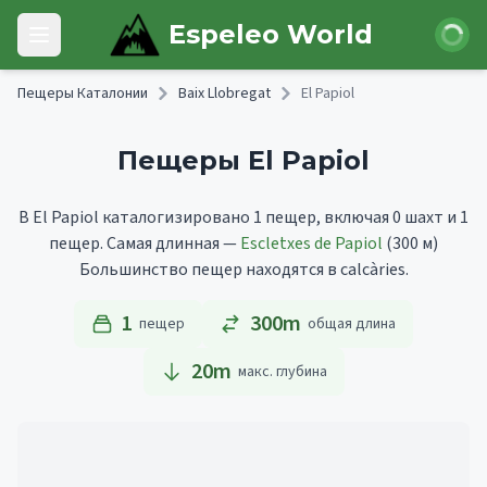
Skip to main content
Войти
Espeleo World
Open main menu
Пещеры Каталонии
Baix Llobregat
El Papiol
Пещеры El Papiol
В El Papiol каталогизировано 1 пещер, включая 0 шахт и 1
пещер.
Самая длинная —
Escletxes de Papiol
(300 м)
Большинство пещер находятся в calcàries.
1
300m
пещер
общая длина
20
m
макс. глубина