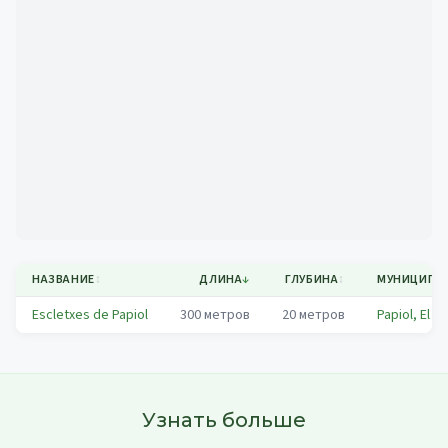
Mapa
НАЗВАНИЕ
↕
ДЛИНА
↓
ГЛУБИНА
↕
МУНИЦИПА
Escletxes de Papiol
300
метров
20
метров
Papiol, El
Узнать больше