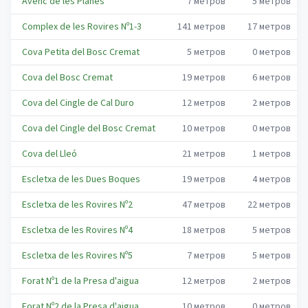
Avenc de les Planes
7
метров
5
метров
Complex de les Rovires Nº1-3
141
метров
17
метров
Cova Petita del Bosc Cremat
5
метров
0
метров
Cova del Bosc Cremat
19
метров
6
метров
Cova del Cingle de Cal Duro
12
метров
2
метров
Cova del Cingle del Bosc Cremat
10
метров
0
метров
Cova del Lleó
21
метров
1
метров
Escletxa de les Dues Boques
19
метров
4
метров
Escletxa de les Rovires Nº2
47
метров
22
метров
Escletxa de les Rovires Nº4
18
метров
5
метров
Escletxa de les Rovires Nº5
7
метров
5
метров
Forat Nº1 de la Presa d'aigua
12
метров
2
метров
Forat Nº2 de la Presa d'aigua
10
метров
0
метров