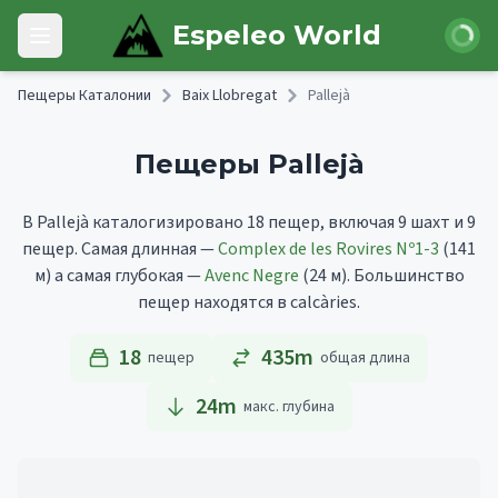
Skip to main content
Войти
Espeleo World
Open main menu
Пещеры Каталонии
Baix Llobregat
Pallejà
Пещеры Pallejà
В Pallejà каталогизировано 18 пещер, включая 9 шахт и 9
пещер.
Самая длинная —
Complex de les Rovires Nº1-3
(141
м)
а самая глубокая —
Avenc Negre
(24 м).
Большинство
пещер находятся в calcàries.
18
435m
пещер
общая длина
24
m
макс. глубина