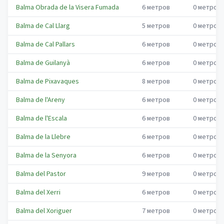
Balma Obrada de la Visera Fumada
6
метров
0
метров
Balma de Cal Llarg
5
метров
0
метров
Balma de Cal Pallars
6
метров
0
метров
Balma de Guilanyà
6
метров
0
метров
Balma de Pixavaques
8
метров
0
метров
Balma de l'Areny
6
метров
0
метров
Balma de l'Escala
6
метров
0
метров
Balma de la Llebre
6
метров
0
метров
Balma de la Senyora
6
метров
0
метров
Balma del Pastor
9
метров
0
метров
Balma del Xerri
6
метров
0
метров
Balma del Xoriguer
7
метров
0
метров