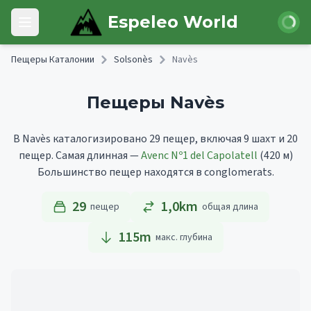
Skip to main content
Войти
Espeleo World
Open main menu
Пещеры Каталонии
Solsonès
Navès
Пещеры Navès
В Navès каталогизировано 29 пещер, включая 9 шахт и 20
пещер.
Самая длинная —
Avenc Nº1 del Capolatell
(420 м)
Большинство пещер находятся в conglomerats.
29
1,0km
пещер
общая длина
115
m
макс. глубина