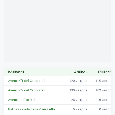
Mapa
НАЗВАНИЕ
↕
ДЛИНА
↓
ГЛУБИНА
↕
Avenc Nº1 del Capolatell
420
метров
115
метров
Avenc Nº2 del Capolatell
230
метров
109
метров
Avenc de Can Rial
26
метров
16
метров
Balma Obrada de la Visera Alta
6
метров
0
метров