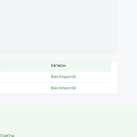
Т
↕
РЕГИОН
↕
Baix Empordà
Baix Empordà
нтакты