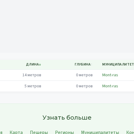
Mapa
ДЛИНА
↓
ГЛУБИНА
↕
МУНИЦИПАЛИТЕ
14
метров
0
метров
Mont-ras
5
метров
0
метров
Mont-ras
Узнать больше
ая
Карта
Пещеры
Регионы
Муниципалитеты
Ко