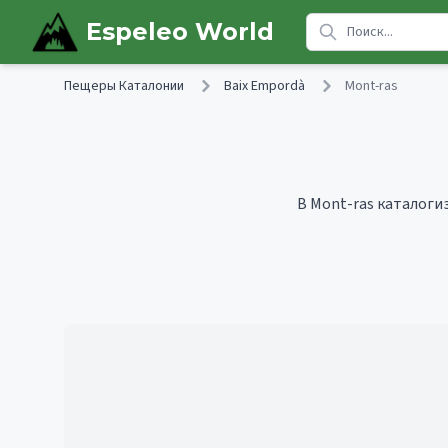
Skip to main content
Espeleo World
Пещеры Каталонии
Baix Empordà
Mont-ras
В Mont-ras каталоги