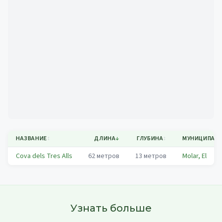
Mapa
НАЗВАНИЕ
↕
ДЛИНА
↓
ГЛУБИНА
↕
МУНИЦИПАЛ
Cova dels Tres Alls
62
метров
13
метров
Molar, El
Узнать больше