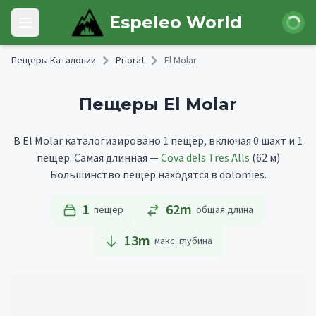
Skip to main content
Войти
Espeleo World
Open main menu
Пещеры Каталонии
Priorat
El Molar
Пещеры El Molar
В El Molar каталогизировано 1 пещер, включая 0 шахт и 1
пещер.
Самая длинная —
Cova dels Tres Alls
(62 м)
Большинство пещер находятся в dolomies.
1
62m
пещер
общая длина
13
m
макс. глубина