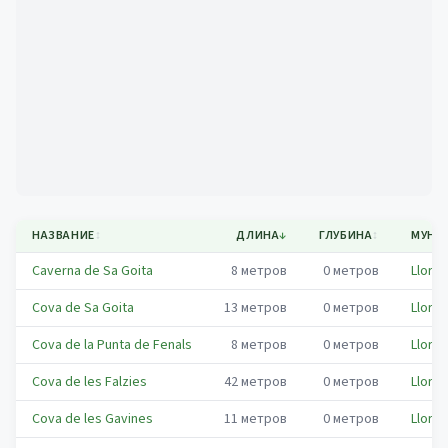
Mapa
НАЗВАНИЕ
↕
ДЛИНА
↓
ГЛУБИНА
↕
МУНИ
Caverna de Sa Goita
8
метров
0
метров
Lloret
Cova de Sa Goita
13
метров
0
метров
Lloret
Cova de la Punta de Fenals
8
метров
0
метров
Lloret
Cova de les Falzies
42
метров
0
метров
Lloret
Cova de les Gavines
11
метров
0
метров
Lloret