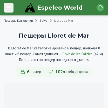
Skip to main content
Войти
Espeleo World
Open main menu
Пещеры Каталонии
Selva
Lloret de Mar
Пещеры Lloret de Mar
В Lloret de Mar каталогизировано 6 пещер, включая 0
шахт и 6 пещер.
Самая длинная —
Cova de les Falzies
(42 м)
Большинство пещер находятся в granits.
6
102m
пещер
общая длина