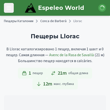
Skip to main content
Войти
Espeleo World
Open main menu
Пещеры Каталонии
Conca de Barberà
Llorac
Пещеры Llorac
В Llorac каталогизировано 1 пещер, включая 1 шахт и 0
пещер.
Самая длинная —
Avenc de la Rasa de Savallà
(21 м)
Большинство пещер находятся в calcàries.
1
21m
пещер
общая длина
12
m
макс. глубина