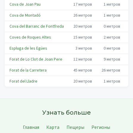
Cova de Joan Pau
17
метров
1
метров
I
Cova de Montadó
26
метров
1
метров
I
Cova del Barranc de Fontfreda
20
метров
0
метров
I
Coves de Roques Altes
15
метров
2
метров
I
Espluga de les Egües
3
метров
0
метров
I
Forat de Lo Clot de Joan Pere
12
метров
9
метров
I
Forat de la Carretera
45
метров
26
метров
I
Forat del Lladre
20
метров
1
метров
I
Узнать больше
Главная
Карта
Пещеры
Регионы