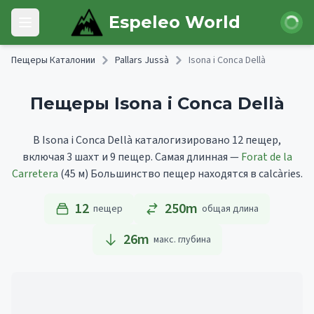
Skip to main content
Войти
Espeleo World
Open main menu
Пещеры Каталонии
Pallars Jussà
Isona i Conca Dellà
Пещеры Isona i Conca Dellà
В Isona i Conca Dellà каталогизировано 12 пещер,
включая 3 шахт и 9 пещер.
Самая длинная —
Forat de la
Carretera
(45 м)
Большинство пещер находятся в calcàries.
12
250m
пещер
общая длина
26
m
макс. глубина