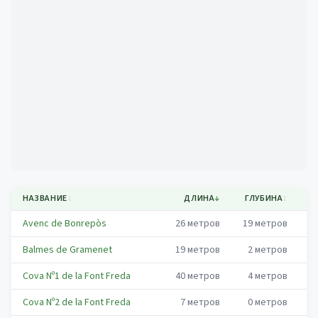
Mapa
НАЗВАНИЕ
↕
ДЛИНА
↓
ГЛУБИНА
↕
М
Avenc de Bonrepòs
26
метров
19
метров
I
Balmes de Gramenet
19
метров
2
метров
I
Cova Nº1 de la Font Freda
40
метров
4
метров
I
Cova Nº2 de la Font Freda
7
метров
0
метров
I