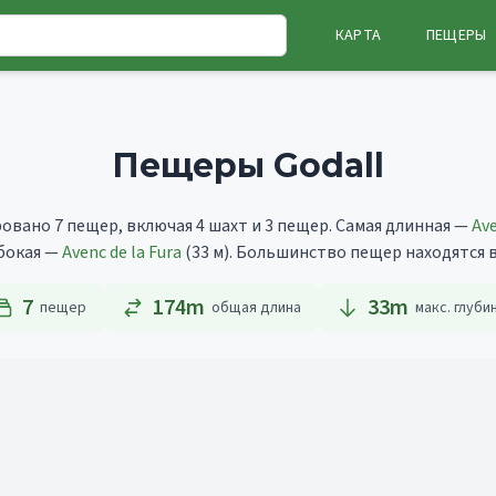
КАРТА
ПЕЩЕРЫ
Пещеры Godall
овано 7 пещер, включая 4 шахт и 3 пещер.
Самая длинная —
Ave
убокая —
Avenc de la Fura
(33 м).
Большинство пещер находятся в c
7
174m
33
m
пещер
общая длина
макс. глуби