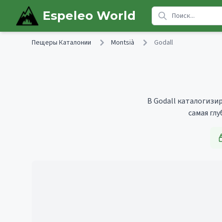
Skip to main content
Espeleo World
Пещеры Каталонии
Montsià
Godall
В Godall каталогизир
самая гл