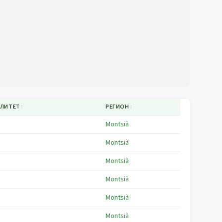
ЛИТЕТ
↕
РЕГИОН
↕
Montsià
Montsià
Montsià
Montsià
Montsià
Montsià