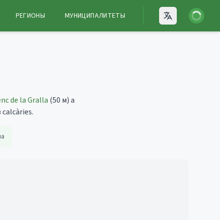
Войти
РЕГИОНЫ
МУНИЦИПАЛИТЕТЫ
Open language
nc de la Gralla
(50 м)
а
alcàries.
на