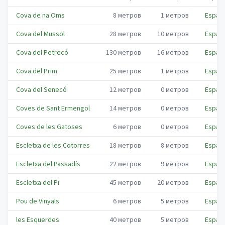
Cova de na Oms
8
метров
1
метров
Espar
Cova del Mussol
28
метров
10
метров
Espar
Cova del Petrecó
130
метров
16
метров
Espar
Cova del Prim
25
метров
1
метров
Espar
Cova del Senecó
12
метров
0
метров
Espar
Coves de Sant Ermengol
14
метров
0
метров
Espar
Coves de les Gatoses
6
метров
0
метров
Espar
Escletxa de les Cotorres
18
метров
8
метров
Espar
Escletxa del Passadís
22
метров
9
метров
Espar
Escletxa del Pi
45
метров
20
метров
Espar
Pou de Vinyals
6
метров
5
метров
Espar
les Esquerdes
40
метров
5
метров
Espar