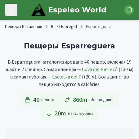
Skip to main content
Войти
Espeleo World
Open main menu
Пещеры Каталонии
Baix Llobregat
Esparreguera
Пещеры Esparreguera
В Esparreguera каталогизировано 40 пещер, включая 19
шахт и 21 пещер.
Самая длинная —
Cova del Petrecó
(130 м)
а самая глубокая —
Escletxa del Pi
(20 м).
Большинство
пещер находятся в calcàries.
40
860m
пещер
общая длина
20
m
макс. глубина