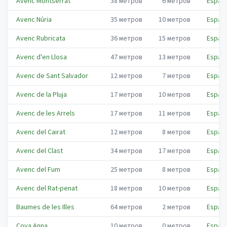
Avenc Montserrat
38
метров
6
метров
Espar
Avenc Núria
35
метров
10
метров
Espar
Avenc Rubricata
36
метров
15
метров
Espar
Avenc d'en Llosa
47
метров
13
метров
Espar
Avenc de Sant Salvador
12
метров
7
метров
Espar
Avenc de la Pluja
17
метров
10
метров
Espar
Avenc de les Arrels
17
метров
11
метров
Espar
Avenc del Cairat
12
метров
8
метров
Espar
Avenc del Clast
34
метров
17
метров
Espar
Avenc del Fum
25
метров
8
метров
Espar
Avenc del Rat-penat
18
метров
10
метров
Espar
Baumes de les Illes
64
метров
2
метров
Espar
Cova Anna
10
метров
0
метров
Espar