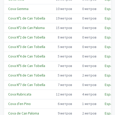
Cova Gemma
10
метров
0
метров
Espar
Cova Nº1 de Can Tobella
19
метров
0
метров
Espar
Cova Nº2 de Can Paloma
15
метров
0
метров
Espar
Cova Nº2 de Can Tobella
8
метров
0
метров
Espar
Cova Nº3 de Can Tobella
5
метров
0
метров
Espar
Cova Nº4 de Can Tobella
5
метров
0
метров
Espar
Cova Nº5 de Can Tobella
7
метров
0
метров
Espar
Cova Nº6 de Can Tobella
5
метров
2
метров
Espar
Cova Nº7 de Can Tobella
7
метров
0
метров
Espar
Cova Rubricata
12
метров
4
метров
Espar
Cova d'en Pino
6
метров
1
метров
Espar
Cova de Can Paloma
9
метров
2
метров
Espar