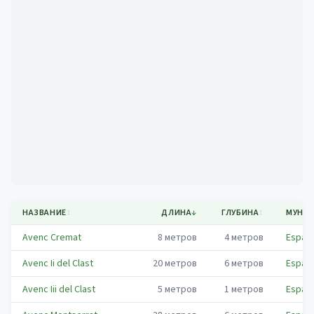
Mapa
НАЗВАНИЕ
↕
ДЛИНА
↓
ГЛУБИНА
↕
МУНИ
Avenc Cremat
8
метров
4
метров
Espar
Avenc Ii del Clast
20
метров
6
метров
Espar
Avenc Iii del Clast
5
метров
1
метров
Espar