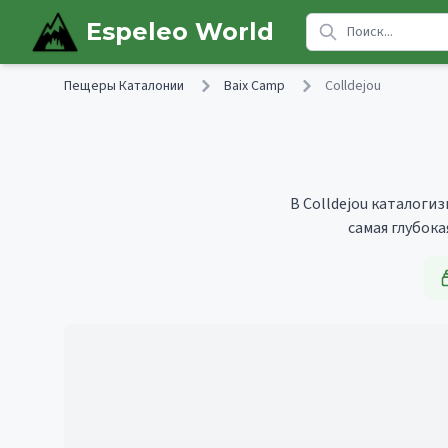
Skip to main content
Espeleo World
Пещеры Каталонии
Baix Camp
Colldejou
В Colldejou каталогиз
самая глубок