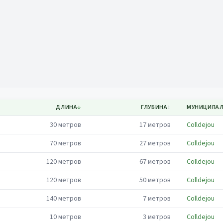
Mapa
ДЛИНА
↓
ГЛУБИНА
↕
МУНИЦИПА
30
метров
17
метров
Colldejou
70
метров
27
метров
Colldejou
120
метров
67
метров
Colldejou
120
метров
50
метров
Colldejou
140
метров
7
метров
Colldejou
10
метров
3
метров
Colldejou