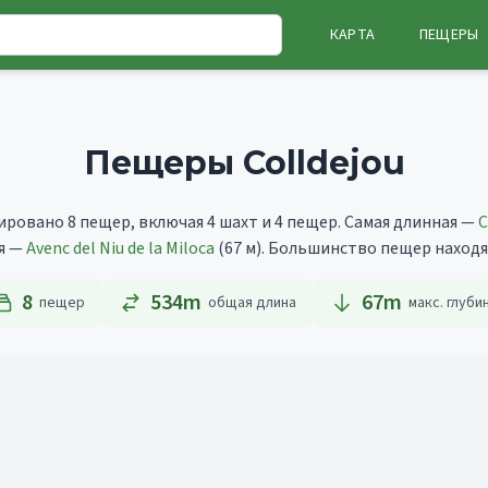
КАРТА
ПЕЩЕРЫ
Пещеры Colldejou
ировано 8 пещер, включая 4 шахт и 4 пещер.
Самая длинная —
C
ая —
Avenc del Niu de la Miloca
(67 м).
Большинство пещер находятс
8
534m
67
m
пещер
общая длина
макс. глуби