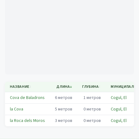
Mapa
НАЗВАНИЕ
↕
ДЛИНА
↓
ГЛУБИНА
↕
МУНИЦИПАЛИТ
Cova de Baladrons
6
метров
1
метров
Cogul, El
la Cova
5
метров
0
метров
Cogul, El
la Roca dels Moros
3
метров
0
метров
Cogul, El