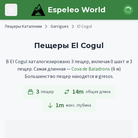
Skip to main content
Войти
Espeleo World
Open main menu
Пещеры Каталонии
Garrigues
El Cogul
Пещеры El Cogul
В El Cogul каталогизировано 3 пещер, включая 0 шахт и 3
пещер.
Самая длинная —
Cova de Baladrons
(6 м)
Большинство пещер находятся в gresos.
3
14m
пещер
общая длина
1
m
макс. глубина