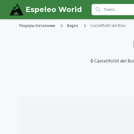
Skip to main content
Espeleo World
Пещеры Каталонии
Bages
Castellfollit del Boix
В Castellfollit del 