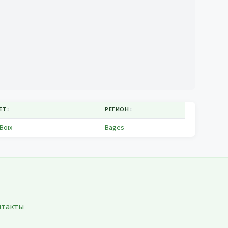
ЕТ
↕
РЕГИОН
↕
 Boix
Bages
нтакты