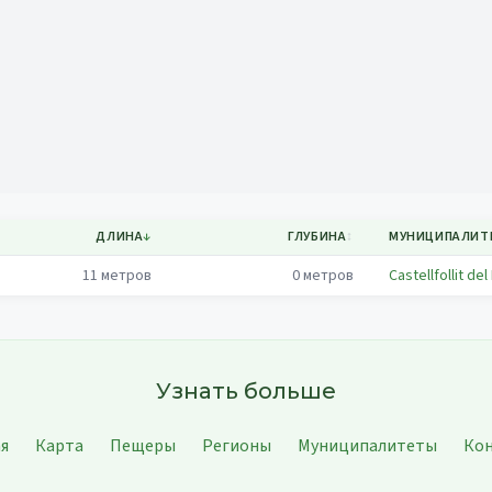
Mapa
ДЛИНА
↓
ГЛУБИНА
↕
МУНИЦИПАЛИТ
11
метров
0
метров
Castellfollit del
Узнать больше
ая
Карта
Пещеры
Регионы
Муниципалитеты
Ко