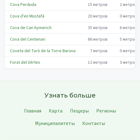
Cova Perduda
15
метров
2
метров
Cova d'en Mustafà
20
метров
0
метров
Cova de Can Aymerich
35
метров
6
метров
Cova del Centenari
66
метров
5
метров
Coveta del Turò de la Torre Barona
7
метров
0
метров
Forat del Vèrtex
12
метров
3
метров
Узнать больше
Главная
Карта
Пещеры
Регионы
Муниципалитеты
Контакты