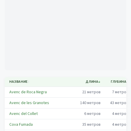
Mapa
НАЗВАНИЕ
↕
ДЛИНА
↓
ГЛУБИНА
↕
Avenc de Roca Negra
21
метров
7
метров
Avenc de les Granotes
140
метров
43
метров
Avenc del Collet
6
метров
4
метров
Cova Fumada
35
метров
4
метров