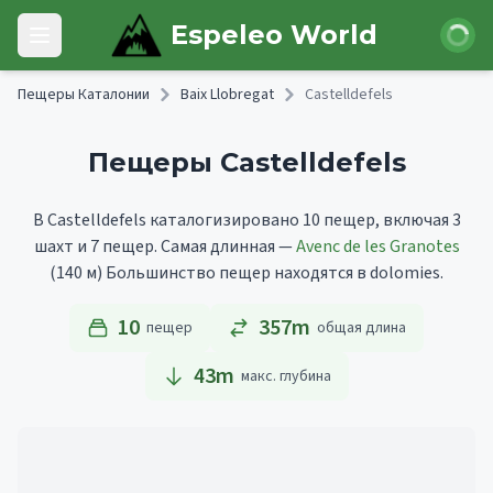
Skip to main content
Войти
Espeleo World
Open main menu
Пещеры Каталонии
Baix Llobregat
Castelldefels
Пещеры Castelldefels
В Castelldefels каталогизировано 10 пещер, включая 3
шахт и 7 пещер.
Самая длинная —
Avenc de les Granotes
(140 м)
Большинство пещер находятся в dolomies.
10
357m
пещер
общая длина
43
m
макс. глубина