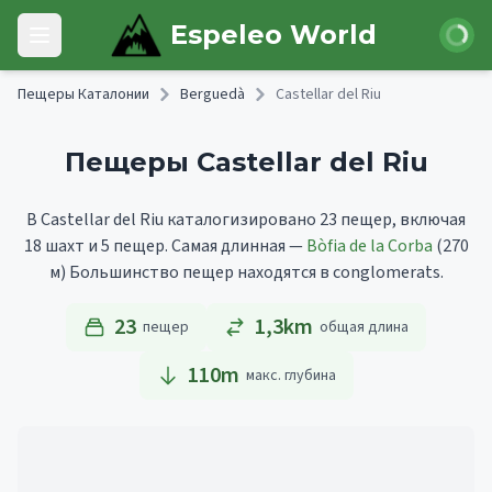
Skip to main content
Войти
Espeleo World
Open main menu
Пещеры Каталонии
Berguedà
Castellar del Riu
Пещеры Castellar del Riu
В Castellar del Riu каталогизировано 23 пещер, включая
18 шахт и 5 пещер.
Самая длинная —
Bòfia de la Corba
(270
м)
Большинство пещер находятся в conglomerats.
23
1,3km
пещер
общая длина
110
m
макс. глубина