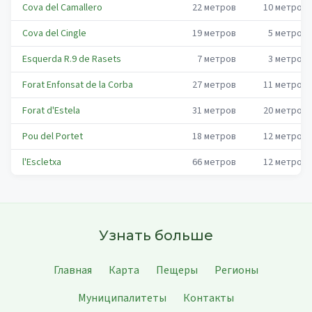
Cova del Camallero
22
метров
10
метров
Cova del Cingle
19
метров
5
метров
Esquerda R.9 de Rasets
7
метров
3
метров
Forat Enfonsat de la Corba
27
метров
11
метров
Forat d'Estela
31
метров
20
метров
Pou del Portet
18
метров
12
метров
l'Escletxa
66
метров
12
метров
Узнать больше
Главная
Карта
Пещеры
Регионы
Муниципалитеты
Контакты