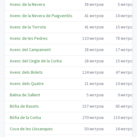
Avenc de la Nevera
38
метров
5
метров
Avenc de la Nevera de Puigventós
41
метров
10
метров
Avenc de la Torrota
41
метров
15
метров
Avenc de les Pedres
110
метров
78
метров
Avenc del Campament
28
метров
17
метров
Avenc del Cingle de la Corba
28
метров
15
метров
Avenc dels Bolets
124
метров
47
метров
Avenc dels Quatre
21
метров
10
метров
Balma de Sallent
5
метров
0
метров
Bòfia de Rasets
157
метров
65
метров
Bòfia de la Corba
270
метров
110
метров
Cova de les Llosanques
50
метров
16
метров