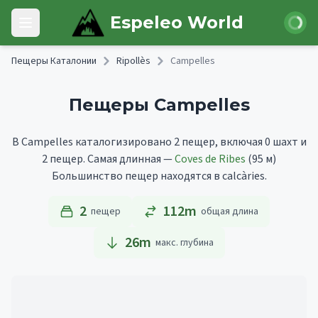
Skip to main content
Войти
Espeleo World
Open main menu
Пещеры Каталонии
Ripollès
Campelles
Пещеры Campelles
В Campelles каталогизировано 2 пещер, включая 0 шахт и
2 пещер.
Самая длинная —
Coves de Ribes
(95 м)
Большинство пещер находятся в calcàries.
2
112m
пещер
общая длина
26
m
макс. глубина