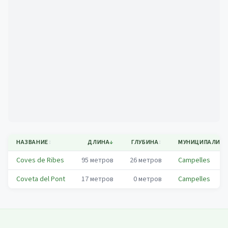
Mapa
НАЗВАНИЕ
↕
ДЛИНА
↓
ГЛУБИНА
↕
МУНИЦИПАЛИТ
Coves de Ribes
95
метров
26
метров
Campelles
Coveta del Pont
17
метров
0
метров
Campelles