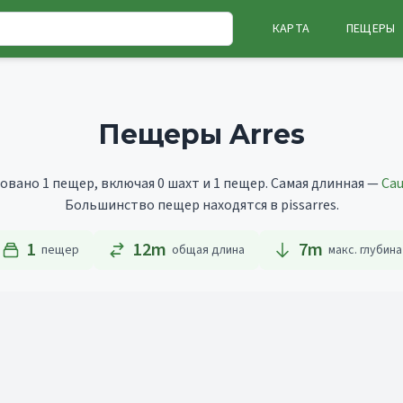
КАРТА
ПЕЩЕРЫ
Пещеры Arres
овано 1 пещер, включая 0 шахт и 1 пещер.
Самая длинная —
Cau
Большинство пещер находятся в pissarres.
1
12m
7
m
пещер
общая длина
макс. глубина