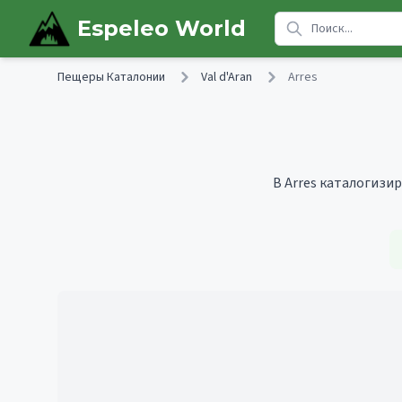
Skip to main content
Espeleo World
Пещеры Каталонии
Val d'Aran
Arres
В Arres каталогизир