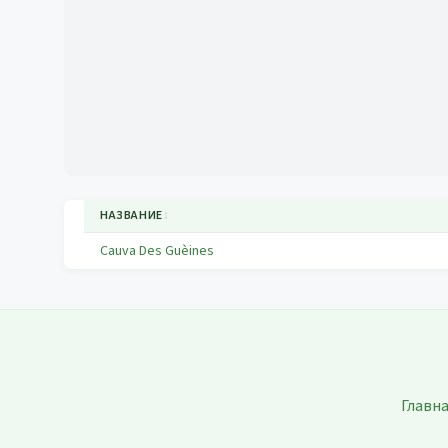
НАЗВАНИЕ
↕
Cauva Des Guèines
Главн