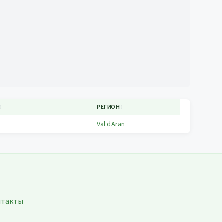
↕
РЕГИОН
↕
Val d'Aran
нтакты