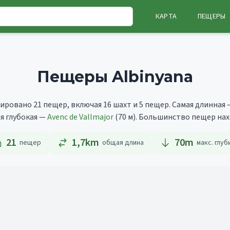
КАРТА
ПЕЩЕРЫ
Пещеры Albinyana
ировано 21 пещер, включая 16 шахт и 5 пещер.
Самая длинная
ая глубокая —
Avenc de Vallmajor
(70 м).
Большинство пещер нахо
21
1,7km
70
m
пещер
общая длина
макс. глуб