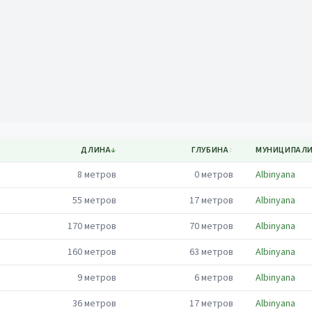
Mapa
ДЛИНА
↓
ГЛУБИНА
↕
МУНИЦИПАЛ
8
метров
0
метров
Albinyana
55
метров
17
метров
Albinyana
170
метров
70
метров
Albinyana
160
метров
63
метров
Albinyana
9
метров
6
метров
Albinyana
36
метров
17
метров
Albinyana