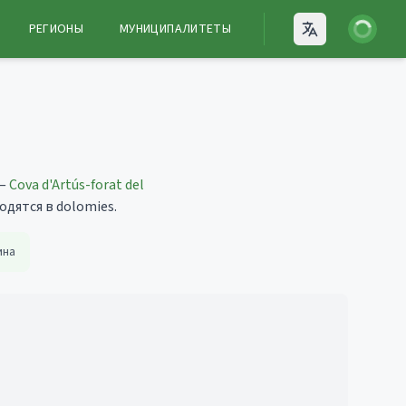
Войти
РЕГИОНЫ
МУНИЦИПАЛИТЕТЫ
Open language
 —
Cova d'Artús-forat del
дятся в dolomies.
ина