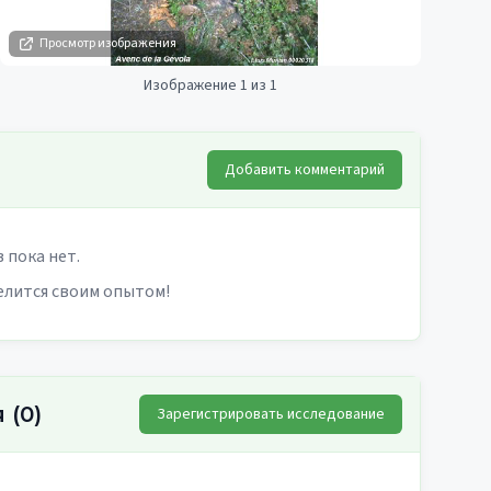
Просмотр изображения
Изображение 1 из 1
Добавить комментарий
 пока нет.
елится своим опытом!
я
(
0
)
Зарегистрировать исследование