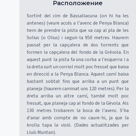
Расположение
Sortint del cim de Bassallacuna (on hi ha les
antenes) (veure accés a l'avenc de Penya Blanca)
hem de prendre la pista que va cap al pla de les
Solius (o Olius) i seguir-la 950 metres. Haurem
passat per la capçalera de dos torrents que
formen la capçalera del fondo de la Grèvola. En
aquest punt la pista fa una corba a l'esquerra i a
la dreta surt un corriol molt poc fressat que baixa
en direcció a la Penya Blanca. Aquest camí baixa
bastant sobtat fins que arriba a un punt que
planeja (haurem caminat uns 120 metres). Per la
dreta arriba un altre camí, també molt poc
fressat, que planeja cap al fondo de la Gèvola. Als
130 metres trobarem la boca de l'avenc. S'ha
d'anar amb compte de no caure-hi, ja que la
brolla tapa la visió. (Dades actualitzades per
Lluís Muntan).