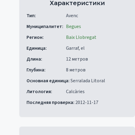
Характеристики
Тип
:
Avenc
Муниципалитет
:
Begues
Регион
:
Baix Llobregat
Единица
:
Garraf, el
Длина
:
12 метров
Глубина
:
8 метров
Основная единица
:
Serralada Litoral
Литология
:
Calcàries
Последняя проверка
:
2012-11-17