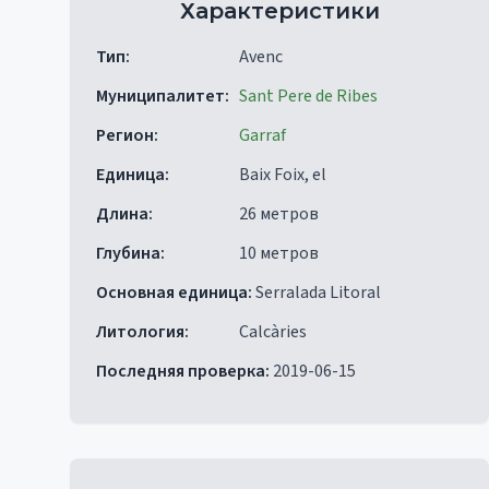
Характеристики
Тип
:
Avenc
Муниципалитет
:
Sant Pere de Ribes
Регион
:
Garraf
Единица
:
Baix Foix, el
Длина
:
26 метров
Глубина
:
10 метров
Основная единица
:
Serralada Litoral
Литология
:
Calcàries
Последняя проверка
:
2019-06-15