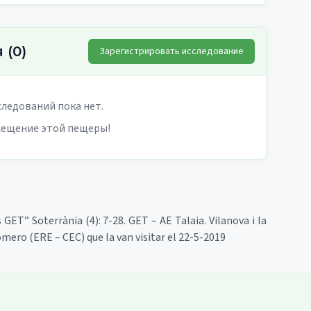
я
(
0
)
Зарегистрировать исследование
ледований пока нет.
сещение этой пещеры!
s GET” Soterrània (4): 7-28. GET – AE Talaia. Vilanova i la
omero (ERE – CEC) que la van visitar el 22-5-2019