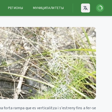
Войти
РЕГИОНЫ
МУНИЦИПАЛИТЕТЫ
Open language
orta rampa que es verticalitza i s'estreny fins a fer-se