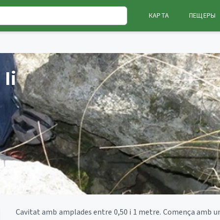
КАРТА
ПЕЩЕРЫ
Ii
Cavitat amb amplades entre 0,50 i 1 metre. Comença amb una f