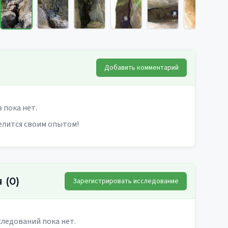
Добавить комментарий
 пока нет.
елится своим опытом!
я
(
0
)
Зарегистрировать исследование
ледований пока нет.