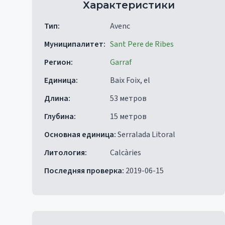
Характеристики
Тип
:
Avenc
Муниципалитет
:
Sant Pere de Ribes
Регион
:
Garraf
Единица
:
Baix Foix, el
Длина
:
53 метров
Глубина
:
15 метров
Основная единица
:
Serralada Litoral
Литология
:
Calcàries
Последняя проверка
:
2019-06-15