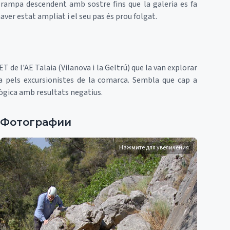
x rampa descendent amb sostre fins que la galeria es fa
aver estat ampliat i el seu pas és prou folgat.
T de l'AE Talaia (Vilanova i la Geltrú) que la van explorar
a pels excursionistes de la comarca. Sembla que cap a
lògica amb resultats negatius.
Фотографии
Нажмите для увеличения