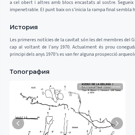
a cel obert i altres amb blocs encastats al sostre. Seguei
impenetrable. El punt baix on s'inicia la rampa final sembla h
История
Les primeres notícies de la cavitat són les del membres del GE
cap al voltant de l'any 1970. Actualment és prou conegud
principi dels anys 1970's es van fer alguna prospecció arqueo
Топография
Нажмите для увеличения