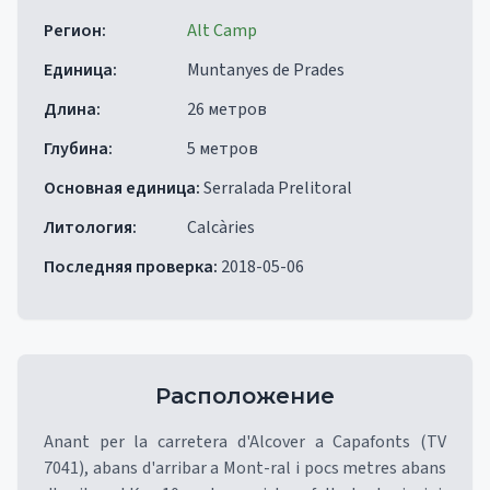
Регион
:
Alt Camp
Единица
:
Muntanyes de Prades
Длина
:
26 метров
Глубина
:
5 метров
Основная единица
:
Serralada Prelitoral
Литология
:
Calcàries
Последняя проверка
:
2018-05-06
Расположение
Anant per la carretera d'Alcover a Capafonts (TV
7041), abans d'arribar a Mont-ral i pocs metres abans