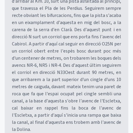
d'arribar al Km. 10, surt una pista asfaltada al principi,
que travessa el Pla de les Perdius. Seguirem sempre
recte obviant les bifurcacions, fins que la pista s'acaba
en un eixamplament d'aquesta en mig del bosc, a la
carena de la serra d'en Clarà. Des d'aquest punt i en
direcció N surt un corriol que ens porta fins l'avenc del
Cabirol. A partir d'aquí cal seguir en direcció O25N per
un corriol obert entre l'espès bosc durant poc més
d'un centener de metres, on trobarem les boques dels
avencs NR-6, NR5 i NR-4. Des d'aquest últim seguirem
el corriol en direcció N33Oest durant 90 metres, en
que arribarem a la part superior d'un cingle d'uns 10
metres de caiguda, davant mateix tenim una paret de
roca que fa que l'espai ocupat pel cingle sembli una
canal, a la base d'aquesta s'obre l'avenc de l'Escletxa,
cal baixar en rappel fins la boca de l'avenc de
l'Escletxa, a partir d'aquí s'inicia una rampa que baixa
la canal, al final d'aquesta ens trobem amb l'avenc de
la Dolina.