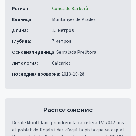
Регион
:
Conca de Barberà
Единица
:
Muntanyes de Prades
Длина
:
15 метров
Глубина
:
7 метров
Основная единица
:
Serralada Prelitoral
Литология
:
Calcàries
Последняя проверка
:
2013-10-28
Расположение
Des de Montblanc prendrem la carretera TV-7042 fins
el poblet de Rojals i des d'aquí la pista que va cap al