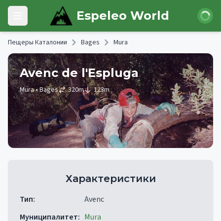
Skip to main content
Войти
Espeleo World
Open main menu
Пещеры Каталонии
Bages
Mura
Avenc de l'Espluga
Mura
• Bages
320
m
123
m
Характеристики
Тип
:
Avenc
Муниципалитет
:
Mura