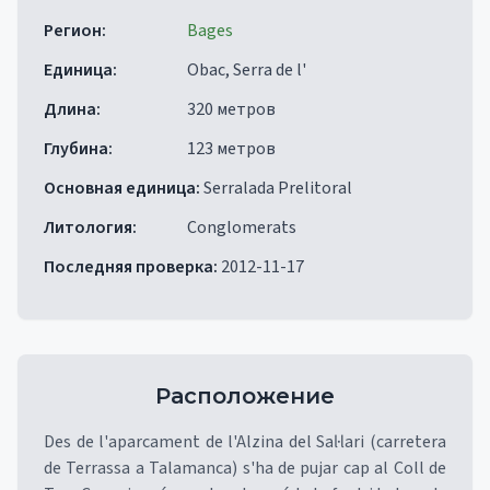
Регион
:
Bages
Единица
:
Obac, Serra de l'
Длина
:
320 метров
Глубина
:
123 метров
Основная единица
:
Serralada Prelitoral
Литология
:
Conglomerats
Последняя проверка
:
2012-11-17
Расположение
Des de l'aparcament de l'Alzina del Sal·lari (carretera
de Terrassa a Talamanca) s'ha de pujar cap al Coll de