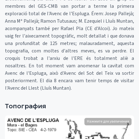
membres del GES-CMB van portar a terme la primera
exploració total de l'Avenc de l'Espluga. Érem: Josep Pallejà;
Anna Mª Pallejà; Ramon Tutusaus; M. Ezequiel i Lluís Muntan,
acompanyats també per Rafael Pla (CE d'Alcoi). Jo mateix
vaig fer l'aixecament topogràfic, molt detallat i que donava
una profunditat de 125 metres; malauradament, aquesta
topografia, com moltes d'altres meves, es va perdre. El
croquis trobat a l'arxiu de l'ERE és totalment aliè a
nosaltres. En tot moment vam anomenar la cavitat com
Avenc de l'Espluga, això d'Avenc del Sot del Teix va sortir
posteriorment. El dia 8 encara vam tenir temps de visitar
l'Avenc del Llest (Lluís Muntan).
Топография
Нажмите для увеличения