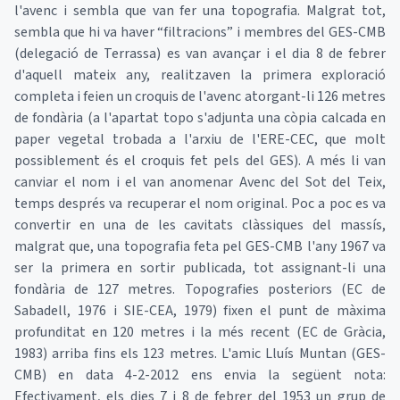
l'avenc i sembla que van fer una topografia. Malgrat tot,
sembla que hi va haver “filtracions” i membres del GES-CMB
(delegació de Terrassa) es van avançar i el dia 8 de febrer
d'aquell mateix any, realitzaven la primera exploració
completa i feien un croquis de l'avenc atorgant-li 126 metres
de fondària (a l'apartat topo s'adjunta una còpia calcada en
paper vegetal trobada a l'arxiu de l'ERE-CEC, que molt
possiblement és el croquis fet pels del GES). A més li van
canviar el nom i el van anomenar Avenc del Sot del Teix,
temps després va recuperar el nom original. Poc a poc es va
convertir en una de les cavitats clàssiques del massís,
malgrat que, una topografia feta pel GES-CMB l'any 1967 va
ser la primera en sortir publicada, tot assignant-li una
fondària de 127 metres. Topografies posteriors (EC de
Sabadell, 1976 i SIE-CEA, 1979) fixen el punt de màxima
profunditat en 120 metres i la més recent (EC de Gràcia,
1983) arriba fins els 123 metres. L'amic Lluís Muntan (GES-
CMB) en data 4-2-2012 ens envia la següent nota:
Efectivament, els dies 7 i 8 de febrer del 1953 un grup de