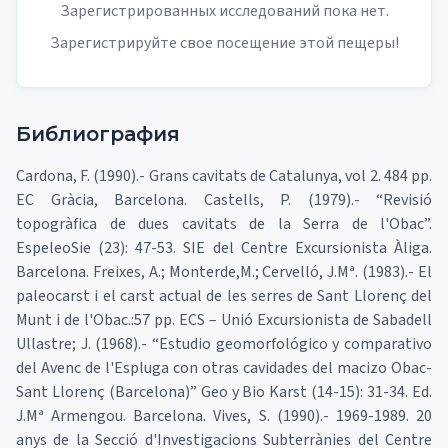
Зарегистрированных исследований пока нет.
Зарегистрируйте свое посещение этой пещеры!
Библиография
Cardona, F. (1990).- Grans cavitats de Catalunya, vol 2. 484 pp.
EC Gràcia, Barcelona. Castells, P. (1979).- “Revisió
topogràfica de dues cavitats de la Serra de l'Obac”.
EspeleoSie (23): 47-53. SIE del Centre Excursionista Àliga.
Barcelona. Freixes, A.; Monterde,M.; Cervelló, J.Mª. (1983).- El
paleocarst i el carst actual de les serres de Sant Llorenç del
Munt i de l'Obac.:57 pp. ECS – Unió Excursionista de Sabadell
Ullastre; J. (1968).- “Estudio geomorfológico y comparativo
del Avenc de l'Espluga con otras cavidades del macizo Obac-
Sant Llorenç (Barcelona)” Geo y Bio Karst (14-15): 31-34. Ed.
J.Mª Armengou. Barcelona. Vives, S. (1990).- 1969-1989. 20
anys de la Secció d'Investigacions Subterrànies del Centre