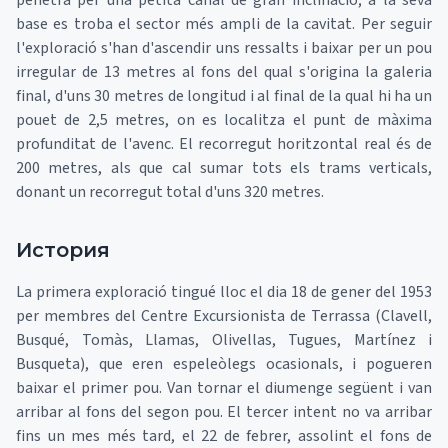
penetra per una petita canal de gran inclinació; a la seva
base es troba el sector més ampli de la cavitat. Per seguir
l'exploració s'han d'ascendir uns ressalts i baixar per un pou
irregular de 13 metres al fons del qual s'origina la galeria
final, d'uns 30 metres de longitud i al final de la qual hi ha un
pouet de 2,5 metres, on es localitza el punt de màxima
profunditat de l'avenc. El recorregut horitzontal real és de
200 metres, als que cal sumar tots els trams verticals,
donant un recorregut total d'uns 320 metres.
История
La primera exploració tingué lloc el dia 18 de gener del 1953
per membres del Centre Excursionista de Terrassa (Clavell,
Busqué, Tomàs, Llamas, Olivellas, Tugues, Martínez i
Busqueta), que eren espeleòlegs ocasionals, i pogueren
baixar el primer pou. Van tornar el diumenge següent i van
arribar al fons del segon pou. El tercer intent no va arribar
fins un mes més tard, el 22 de febrer, assolint el fons de