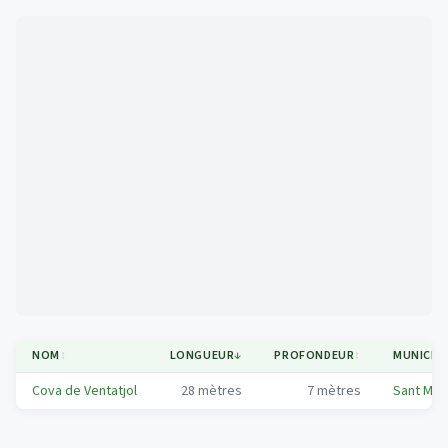
Mapa
NOM
↕
LONGUEUR
↓
PROFONDEUR
↕
MUNICIPA
Cova de Ventatjol
28
mètres
7
mètres
Sant Miq