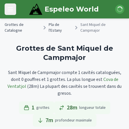
Skip to main content
Connexi
Espeleo World
Open main menu
Grottes de
Pla de
Sant Miquel de
Catalogne
l'Estany
Campmajor
Grottes de Sant Miquel de
Campmajor
Sant Miquel de Campmajor compte 1 cavités cataloguées,
dont 0 gouffres et 1 grottes.
La plus longue est
Cova de
Ventatjol
(28m)
La plupart des cavités se trouvent dans du
gresos.
1
28m
grottes
longueur totale
7
m
profondeur maximale